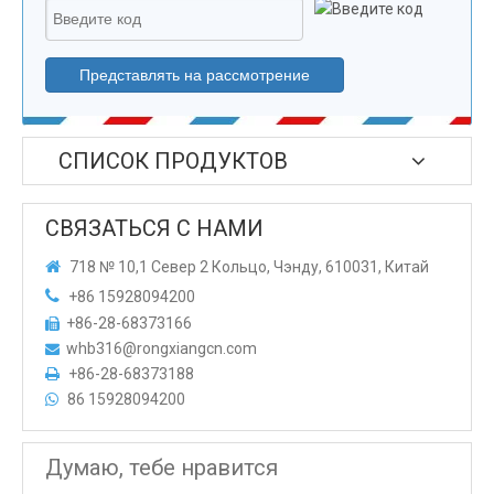
Представлять на рассмотрение
СПИСОК ПРОДУКТОВ
СВЯЗАТЬСЯ С НАМИ

718 № 10,1 Север 2 Кольцо, Чэнду, 610031, Китай

+86 15928094200
+86-28-68373166

whb316@rongxiangcn.com

+86-28-68373188

86 15928094200

Думаю, тебе нравится