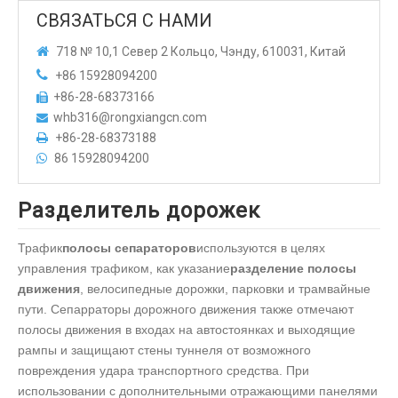
СВЯЗАТЬСЯ С НАМИ

718 № 10,1 Север 2 Кольцо, Чэнду, 610031, Китай

+86 15928094200
+86-28-68373166

whb316@rongxiangcn.com

+86-28-68373188

86 15928094200

Разделитель дорожек
Трафик
полосы сепараторов
используются в целях
управления трафиком, как указание
разделение полосы
движения
, велосипедные дорожки, парковки и трамвайные
пути. Сепарраторы дорожного движения также отмечают
полосы движения в входах на автостоянках и выходящие
рампы и защищают стены туннеля от возможного
повреждения удара транспортного средства. При
использовании с дополнительными отражающими панелями