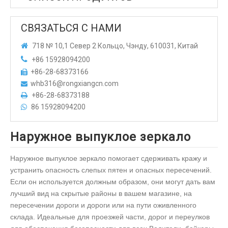
СВЯЗАТЬСЯ С НАМИ

718 № 10,1 Север 2 Кольцо, Чэнду, 610031, Китай

+86 15928094200
+86-28-68373166

whb316@rongxiangcn.com

+86-28-68373188

86 15928094200

Наружное выпуклое зеркало
Наружное выпуклое зеркало помогает сдерживать кражу и
устранить опасность слепых пятен и опасных пересечений.
Если он используется должным образом, они могут дать вам
лучший вид на скрытые районы в вашем магазине, на
пересечении дороги и дороги или на пути оживленного
склада. Идеальные для проезжей части, дорог и переулков