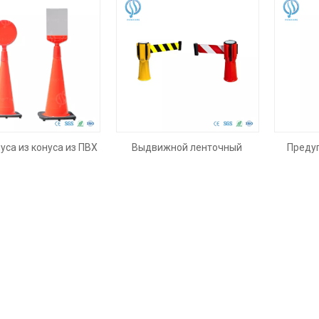
уса из конуса из ПВХ
Выдвижной ленточный
Преду
барьер повышенной
видимости с конусным
верхом