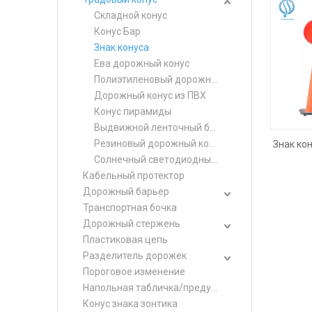
Складной конус
Конус Бар
Знак конуса
Ева дорожный конус
Полиэтиленовый дорожный конус
Дорожный конус из ПВХ
Конус пирамиды
Выдвижной ленточный барьер
Резиновый дорожный конус
Знак кон
Солнечный светодиодный конус
Кабельный протектор
Дорожный барьер
Транспортная бочка
Дорожный стержень
Пластиковая цепь
Разделитель дорожек
Пороговое изменение
Напольная табличка/предупреждающая табличка
Конус знака зонтика