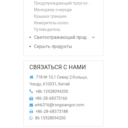
Предупреждающий треугольник
Менеджер очереди
Крышка траншеи
Измеритель колес
Путеводитель
Светоотражающий продукт
Скрыть продукты
СВЯЗАТЬСЯ С НАМИ

718 № 10,1 Север 2 Кольцо,
Чэнду, 610031, Китай

+86 15928094200
+86-28-68373166

whb316@rongxiangcn.com

+86-28-68373188

86 15928094200
